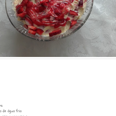
os
a de água fria