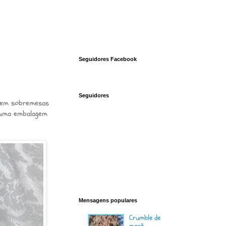
Seguidores Facebook
Seguidores
e em sobremesas
 uma embalagem
Mensagens populares
Crumble de
maçã