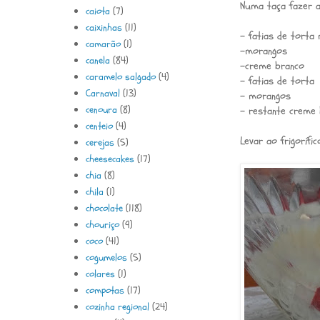
Numa taça fazer a
caiota
(7)
caixinhas
(11)
- fatias de torta
camarão
(1)
-morangos
canela
(84)
-creme branco
caramelo salgado
(4)
- fatias de torta
Carnaval
(13)
- morangos
cenoura
(8)
- restante creme 
centeio
(4)
Levar ao frigoríf
cerejas
(5)
cheesecakes
(17)
chia
(8)
chila
(1)
chocolate
(118)
chouriço
(9)
coco
(41)
cogumelos
(5)
colares
(1)
compotas
(17)
cozinha regional
(24)