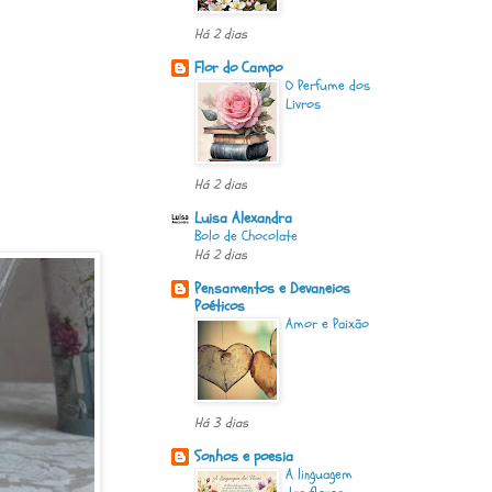
Há 2 dias
Flor do Campo
O Perfume dos
Livros
Há 2 dias
Luisa Alexandra
Bolo de Chocolate
Há 2 dias
Pensamentos e Devaneios
Poéticos
Amor e Paixão
Há 3 dias
Sonhos e poesia
A linguagem