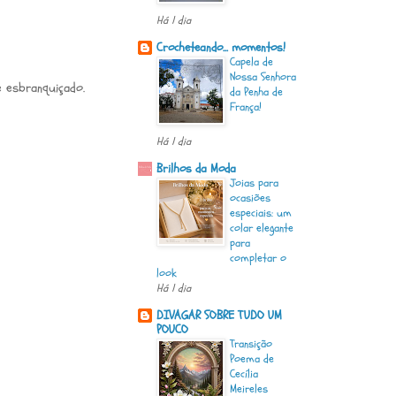
Há 1 dia
Crocheteando... momentos!
Capela de
Nossa Senhora
 esbranquiçado.
da Penha de
França!
Há 1 dia
Brilhos da Moda
Joias para
ocasiões
especiais: um
colar elegante
para
completar o
look
Há 1 dia
DIVAGAR SOBRE TUDO UM
POUCO
Transição
Poema de
Cecília
Meireles