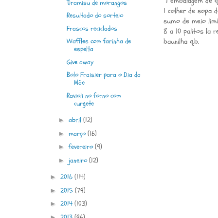
1 embalagem de q
Tiramisu de morangos
1 colher de sopa d
Resultado do sorteio
sumo de meio lim
Frascos reciclados
8 a 10 palitos la 
Waffles com farinha de
baunilha q.b.
espelta
Give away
Bolo Fraisier para o Dia da
Mãe
Ravioli no forno com
curgete
abril
(12)
►
março
(16)
►
fevereiro
(9)
►
janeiro
(12)
►
2016
(114)
►
2015
(79)
►
2014
(103)
►
2013
(96)
►