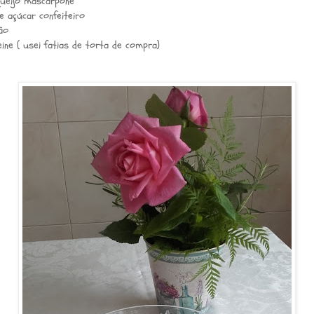
ueijo mascarpone
e açúcar confeiteiro
ão
reine ( usei fatias de torta de compra)