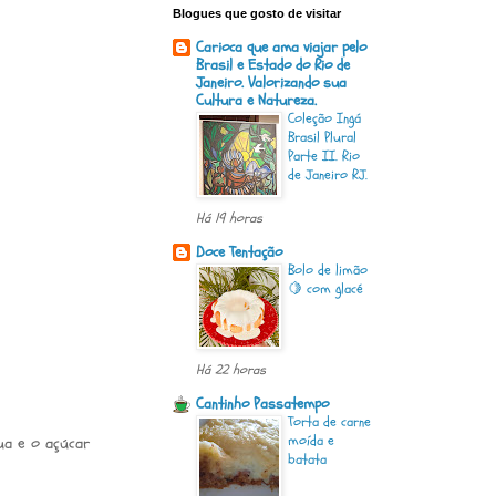
Blogues que gosto de visitar
Carioca que ama viajar pelo
Brasil e Estado do Rio de
Janeiro. Valorizando sua
Cultura e Natureza.
Coleção Ingá
Brasil Plural
Parte II. Rio
de Janeiro RJ.
Há 19 horas
Doce Tentação
Bolo de limão
🍋 com glacé
Há 22 horas
Cantinho Passatempo
Torta de carne
moída e
ua e o açúcar
batata