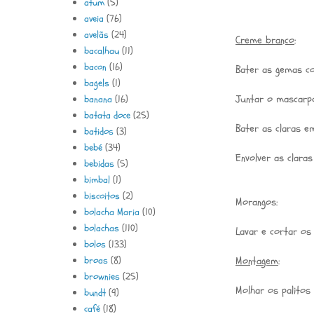
atum
(5)
aveia
(76)
avelãs
(24)
Creme branco
:
bacalhau
(11)
bacon
(16)
Bater as gemas c
bagels
(1)
Juntar o mascarpo
banana
(16)
batata doce
(25)
Bater as claras e
batidos
(3)
bebé
(34)
Envolver as clara
bebidas
(5)
bimbal
(1)
biscoitos
(2)
Morangos:
bolacha Maria
(10)
bolachas
(110)
Lavar e cortar os
bolos
(133)
broas
(8)
Montagem
:
brownies
(25)
Molhar os palitos 
bundt
(9)
café
(18)