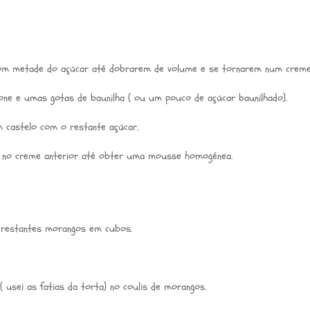
om metade do açúcar até dobrarem de volume e se tornarem num creme
ne e umas gotas de baunilha ( ou um pouco de açúcar baunilhado).
m castelo com o restante açúcar.
s no creme anterior até obter uma mousse homogénea.
 restantes morangos em cubos.
( usei as fatias da torta) no coulis de morangos.