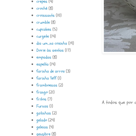
crepes
(4)
croché
(8)
croissants
(10)
crumble
(8)
cupcakes
(5)
curgete
(14)
dia um...na cozinha
(19)
Dorie às sextas
(17)
empadas
(8)
espelta
(14)
farinha de arroz
(3)
farinha Teff
(1)
framboesas
(2)
frango
(21)
fritos
(7)
A todos que por a
Furnas
(1)
gatinhas
(2)
gelado
(24)
geleias
(4)
gengibre
(8)