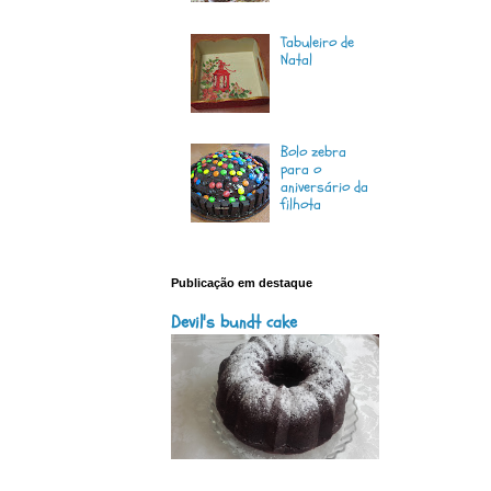
Tabuleiro de
Natal
Bolo zebra
para o
aniversário da
filhota
Publicação em destaque
Devil's bundt cake