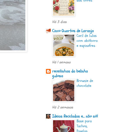
das flores
Há 3 dias
Cinco Quartos de Laranja
Caril de lulas
com abóbora
e espinafres
Há 1 semana
receitinhas da belinha
gulosa
Brownie de
chocolate
Há 2 semanas
Ideias Recicladas e... não só!
Base para
Tachos,
Panelas, ...