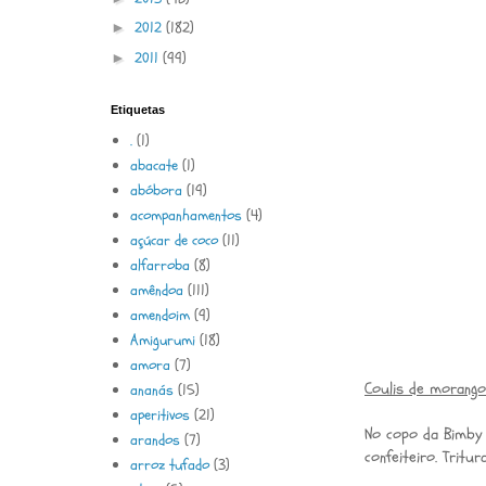
2012
(182)
►
2011
(99)
►
Etiquetas
.
(1)
abacate
(1)
abóbora
(19)
acompanhamentos
(4)
açúcar de coco
(11)
alfarroba
(8)
amêndoa
(111)
amendoim
(9)
Amigurumi
(18)
amora
(7)
Coulis de morang
ananás
(15)
aperitivos
(21)
No copo da Bimby 
arandos
(7)
confeiteiro. Tritu
arroz tufado
(3)