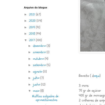
Arquivo do blogue
2021
(67)
►
2020
(114)
►
2019
(91)
►
2018
(94)
►
2017
(100)
▼
dezembro
(3)
►
novembro
(1)
►
outubro
(4)
►
setembro
(5)
►
agosto
(11)
►
Receita ( d
aqui
)
julho
(7)
►
junho
(12)
►
3 ovos
70 gr de açúcar
maio
(8)
▼
400 gr de morang
Muffins salgados de
aproveitamentos
2 colheres de sop