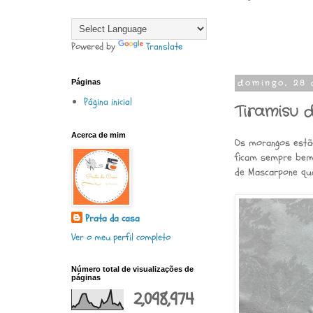
Powered by
Translate
Páginas
domingo, 28 
Página inicial
Tiramisu 
Acerca de mim
Os morangos estão
ficam sempre bem
de Mascarpone qua
Prata da casa
Ver o meu perfil completo
Número total de visualizações de
páginas
2,098,974